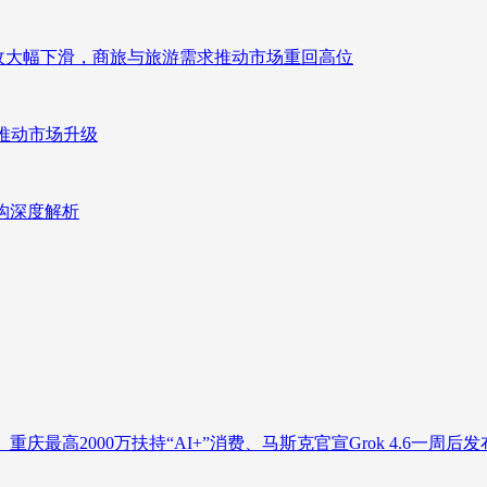
来营收大幅下滑，商旅与旅游需求推动市场重回高位
推动市场升级
重构深度解析
庆最高2000万扶持“AI+”消费、马斯克官宣Grok 4.6一周后发