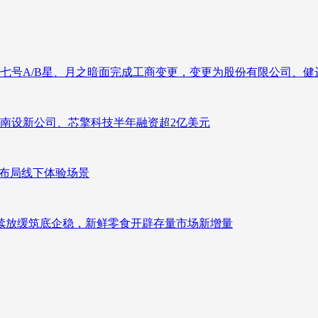
七号A/B星、月之暗面完成工商变更，变更为股份有限公司、健
南设新公司、芯擎科技半年融资超2亿美元
速布局线下体验场景
持续放缓筑底企稳，新鲜零食开辟存量市场新增量