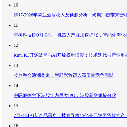
10
2017-2026年荷兰酒店收入及预测分析：短期冲击带
11
宇树科技IPO引关注，机器人产业加速扩张，智能化需求
12
Kimi K3开源破局与AI开放权重浪潮：技术迭代与产业
13
妆养融合浪潮袭来，唇部彩妆迈入高质量竞争周期
14
中际旭创拿下港股年内最大IPO，港股募资难掩分化
15
7月31日AI新产品讯息：技嘉寻求15亿美元银团贷款扩产、重
16