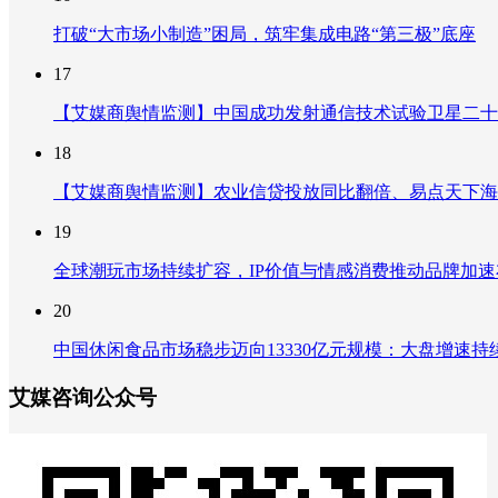
打破“大市场小制造”困局，筑牢集成电路“第三极”底座
17
【艾媒商舆情监测】中国成功发射通信技术试验卫星二十
18
【艾媒商舆情监测】农业信贷投放同比翻倍、易点天下海
19
全球潮玩市场持续扩容，IP价值与情感消费推动品牌加
20
中国休闲食品市场稳步迈向13330亿元规模：大盘增速
艾媒咨询公众号