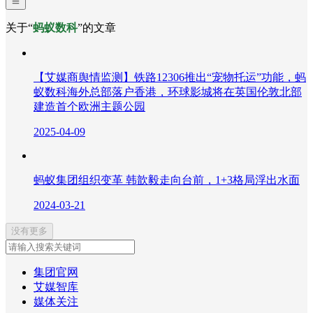
关于“
蚂蚁数科
”的文章
【艾媒商舆情监测】铁路12306推出“宠物托运”功能，蚂
蚁数科海外总部落户香港，环球影城将在英国伦敦北部
建造首个欧洲主题公园
2025-04-09
蚂蚁集团组织变革 韩歆毅走向台前，1+3格局浮出水面
2024-03-21
没有更多
集团官网
艾媒智库
媒体关注