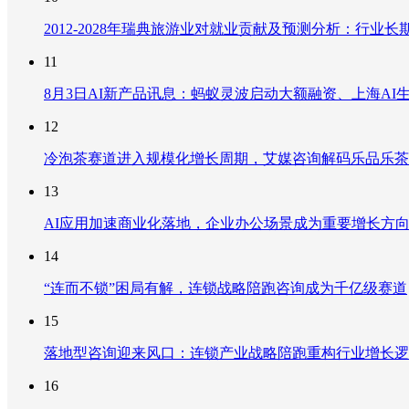
2012-2028年瑞典旅游业对就业贡献及预测分析：行
11
8月3日AI新产品讯息：蚂蚁灵波启动大额融资、上海AI生
12
冷泡茶赛道进入规模化增长周期，艾媒咨询解码乐品乐茶
13
AI应用加速商业化落地，企业办公场景成为重要增长方
14
“连而不锁”困局有解，连锁战略陪跑咨询成为千亿级赛道
15
落地型咨询迎来风口：连锁产业战略陪跑重构行业增长逻
16