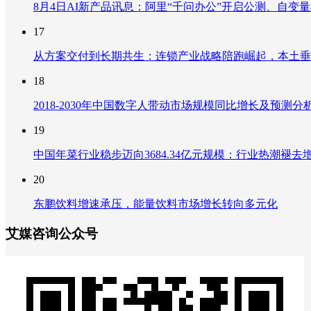
8月4日AI新产品讯息：阿里“千问办公”开启公测、自变量机器
17
从方案交付到长期共生：连锁产业战略陪跑崛起，本土垂
18
2018-2030年中国数字人带动市场规模同比增长及预
19
中国年菜行业稳步迈向3684.34亿元规模：行业热潮
20
东鹏饮料增速承压，能量饮料市场增长转向多元化
艾媒咨询公众号