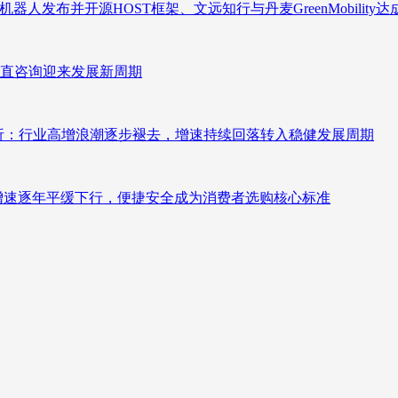
人发布并开源HOST框架、文远知行与丹麦GreenMobility
直咨询迎来发展新周期
测分析：行业高增浪潮逐步褪去，增速持续回落转入稳健发展周期
褪去增速逐年平缓下行，便捷安全成为消费者选购核心标准