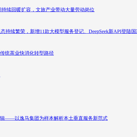
业长期持续回暖扩容，文旅产业带动大量劳动岗位
态持续繁荣，新增11款大模型服务登记、DeepSeek新API登陆
传统茶业快消化转型路径
向
辑——以逸马集团为样本解析本土垂直服务新范式