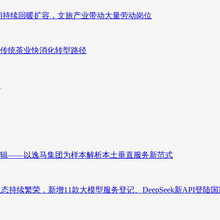
业长期持续回暖扩容，文旅产业带动大量劳动岗位
传统茶业快消化转型路径
向
辑——以逸马集团为样本解析本土垂直服务新范式
态持续繁荣，新增11款大模型服务登记、DeepSeek新API登陆