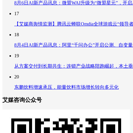
8月6日AI新产品讯息：微盟WAI升级为“微盟星元”，开启AI
17
【艾媒商舆情监测】腾讯云蝉联Omdia全球游戏云“领导
18
8月4日AI新产品讯息：阿里“千问办公”开启公测、自变量机器
19
从方案交付到长期共生：连锁产业战略陪跑崛起，本土垂
20
东鹏饮料增速承压，能量饮料市场增长转向多元化
艾媒咨询公众号