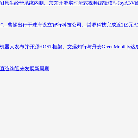
原生经营系统内测、京东开源实时流式视频编辑模型JoyAI-Video-
者”、曹操出行于珠海设立智行科技公司、哲源科技完成近2亿元A
人发布并开源HOST框架、文远知行与丹麦GreenMobility
直咨询迎来发展新周期