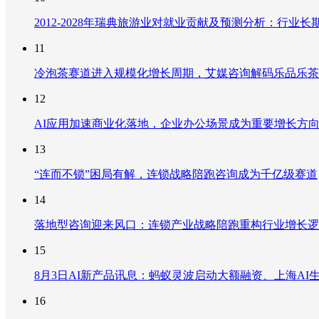
2012-2028年瑞典旅游业对就业贡献及预测分析：行
11
冷泡茶赛道进入规模化增长周期，艾媒咨询解码乐品乐茶
12
AI应用加速商业化落地，企业办公场景成为重要增长方
13
“连而不锁”困局有解，连锁战略陪跑咨询成为千亿级赛道
14
落地型咨询迎来风口：连锁产业战略陪跑重构行业增长逻
15
8月3日AI新产品讯息：蚂蚁灵波启动大额融资、上海AI生
16