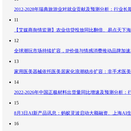
2012-2028年瑞典旅游业对就业贡献及预测分析：行
11
【艾媒商舆情监测】农业信贷投放同比翻倍、易点天下海
12
全球潮玩市场持续扩容，IP价值与情感消费推动品牌加
13
家用医美器械依托医美居家化浪潮稳步扩容：非手术医美
14
2022-2026年中国正极材料出货量同比增速及预测分
15
8月3日AI新产品讯息：蚂蚁灵波启动大额融资、上海AI生
16