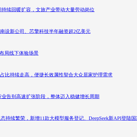
业长期持续回暖扩容，文旅产业带动大量劳动岗位
南设新公司、芯擎科技半年融资超2亿美元
速布局线下体验场景
占比持续走高，便捷长效属性契合大众居家护理需求
析：行业告别高速扩张阶段，整体迈入稳健增长周期
态持续繁荣，新增11款大模型服务登记、DeepSeek新API登陆