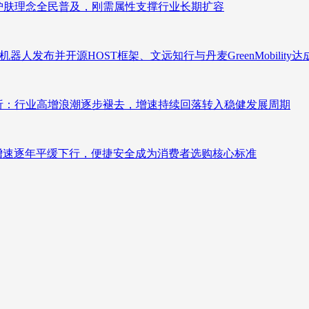
析：护肤理念全民普及，刚需属性支撑行业长期扩容
人发布并开源HOST框架、文远知行与丹麦GreenMobility
测分析：行业高增浪潮逐步褪去，增速持续回落转入稳健发展周期
褪去增速逐年平缓下行，便捷安全成为消费者选购核心标准