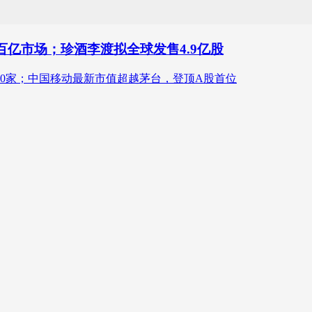
百亿市场；珍酒李渡拟全球发售4.9亿股
00家；中国移动最新市值超越茅台，登顶A股首位