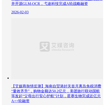
并开源GLM-OCR，弋途科技完成A轮战略融资
2026-02-03
【艾媒商舆情监测】海南自贸港封关首月离岛免税消费
“量效齐升”，购物金额达50.2亿元，美团旅行联动国航
等发起“父母出行安心护航”计划，星赛生物完成近亿元
A++轮融资