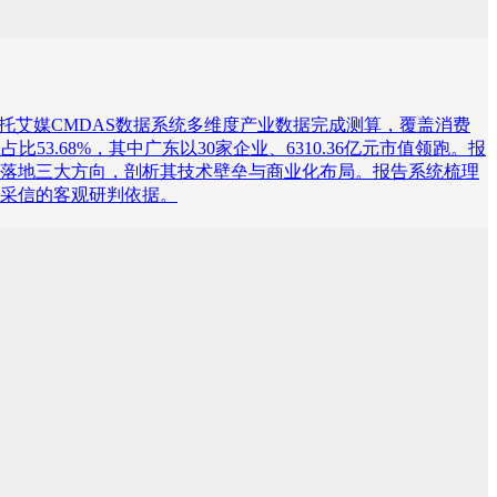
研，依托艾媒CMDAS数据系统多维度产业数据完成测算，覆盖消费
.68%，其中广东以30家企业、6310.36亿元市值领跑。报
落地三大方向，剖析其技术壁垒与商业化布局。报告系统梳理
采信的客观研判依据。