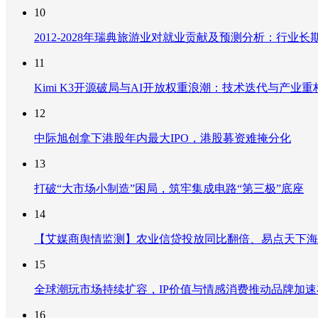
10
2012-2028年瑞典旅游业对就业贡献及预测分析：行
11
Kimi K3开源破局与AI开放权重浪潮：技术迭代与产业
12
中际旭创拿下港股年内最大IPO，港股募资难掩分化
13
打破“大市场小制造”困局，筑牢集成电路“第三极”底座
14
【艾媒商舆情监测】农业信贷投放同比翻倍、易点天下海
15
全球潮玩市场持续扩容，IP价值与情感消费推动品牌加
16