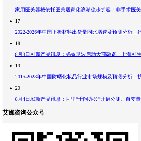
家用医美器械依托医美居家化浪潮稳步扩容：非手术医美
17
2022-2026年中国正极材料出货量同比增速及预测分
18
8月3日AI新产品讯息：蚂蚁灵波启动大额融资、上海AI生
19
2015-2028年中国防晒化妆品行业市场规模及预测分
20
8月4日AI新产品讯息：阿里“千问办公”开启公测、自变量机器
艾媒咨询公众号