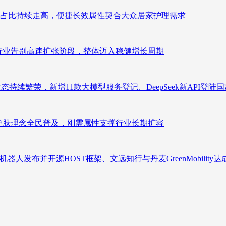
占比持续走高，便捷长效属性契合大众居家护理需求
析：行业告别高速扩张阶段，整体迈入稳健增长周期
态持续繁荣，新增11款大模型服务登记、DeepSeek新API登陆
析：护肤理念全民普及，刚需属性支撑行业长期扩容
人发布并开源HOST框架、文远知行与丹麦GreenMobility