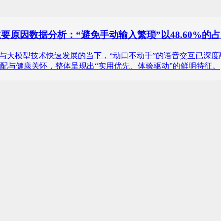
主要原因数据分析：“避免手动输入繁琐”以48.60%的
智能设备普及与大模型技术快速发展的当下，“动口不动手”的语音交
配与健康关怀，整体呈现出“实用优先、体验驱动”的鲜明特征。