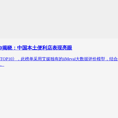
P10揭晓：中国本土便利店表现亮眼
TOP10》，此榜单采用艾媒独有的iiMeval大数据评价模型
。