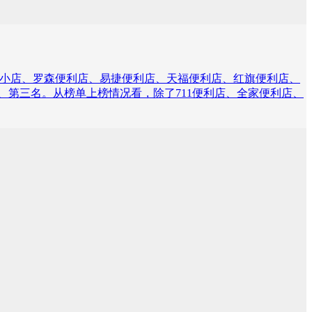
苏宁小店、罗森便利店、易捷便利店、天福便利店、红旗便利店、
第二、第三名。从榜单上榜情况看，除了711便利店、全家便利店、