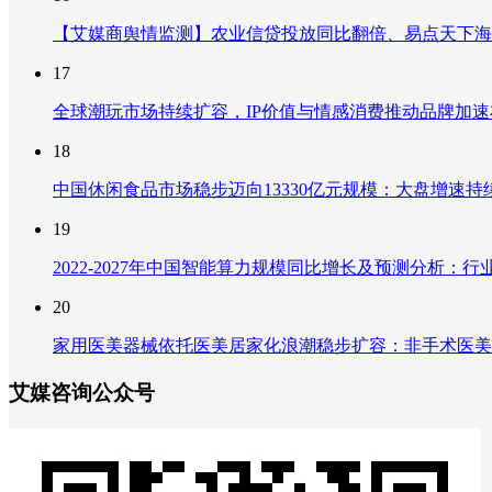
【艾媒商舆情监测】农业信贷投放同比翻倍、易点天下海
17
全球潮玩市场持续扩容，IP价值与情感消费推动品牌加
18
中国休闲食品市场稳步迈向13330亿元规模：大盘增速
19
2022-2027年中国智能算力规模同比增长及预测分析
20
家用医美器械依托医美居家化浪潮稳步扩容：非手术医美
艾媒咨询公众号