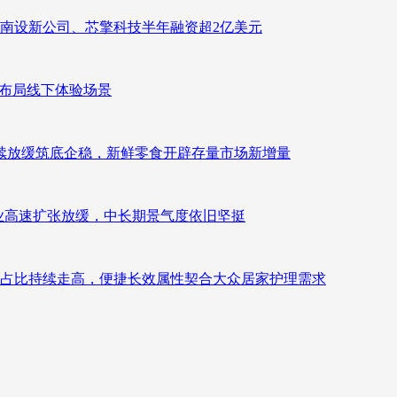
南设新公司、芯擎科技半年融资超2亿美元
速布局线下体验场景
持续放缓筑底企稳，新鲜零食开辟存量市场新增量
：行业高速扩张放缓，中长期景气度依旧坚挺
占比持续走高，便捷长效属性契合大众居家护理需求