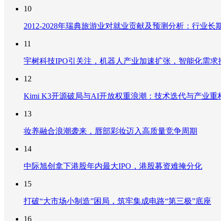
10
2012-2028年瑞典旅游业对就业贡献及预测分析：行
11
宇树科技IPO引关注，机器人产业加速扩张，智能化需求
12
Kimi K3开源破局与AI开放权重浪潮：技术迭代与产业
13
妆养融合浪潮袭来，唇部彩妆迈入高质量竞争周期
14
中际旭创拿下港股年内最大IPO，港股募资难掩分化
15
打破“大市场小制造”困局，筑牢集成电路“第三极”底座
16