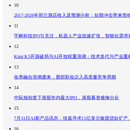
10
2017-2026年荷兰酒店收入及预测分析：短期冲击带
11
宇树科技IPO引关注，机器人产业加速扩张，智能化需求
12
Kimi K3开源破局与AI开放权重浪潮：技术迭代与产业
13
妆养融合浪潮袭来，唇部彩妆迈入高质量竞争周期
14
中际旭创拿下港股年内最大IPO，港股募资难掩分化
15
7月31日AI新产品讯息：技嘉寻求15亿美元银团贷款扩产、重
16