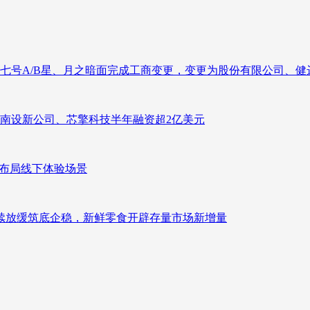
七号A/B星、月之暗面完成工商变更，变更为股份有限公司、健
南设新公司、芯擎科技半年融资超2亿美元
速布局线下体验场景
持续放缓筑底企稳，新鲜零食开辟存量市场新增量