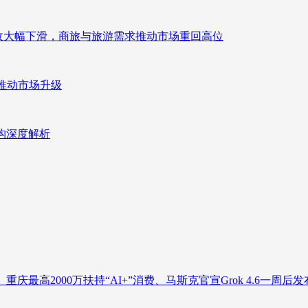
来营收大幅下滑，商旅与旅游需求推动市场重回高位
推动市场升级
重构深度解析
庆最高2000万扶持“AI+”消费、马斯克官宣Grok 4.6一周后发