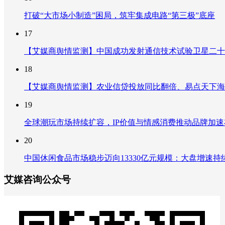
打破“大市场小制造”困局，筑牢集成电路“第三极”底座
17
【艾媒商舆情监测】中国成功发射通信技术试验卫星二十
18
【艾媒商舆情监测】农业信贷投放同比翻倍、易点天下海
19
全球潮玩市场持续扩容，IP价值与情感消费推动品牌加
20
中国休闲食品市场稳步迈向13330亿元规模：大盘增速
艾媒咨询公众号