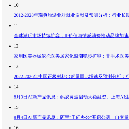
10
2012-2028年瑞典旅游业对就业贡献及预测分析：行
11
全球潮玩市场持续扩容，IP价值与情感消费推动品牌加
12
家用医美器械依托医美居家化浪潮稳步扩容：非手术医美
13
2022-2026年中国正极材料出货量同比增速及预测分
14
8月3日AI新产品讯息：蚂蚁灵波启动大额融资、上海AI生
15
8月4日AI新产品讯息：阿里“千问办公”开启公测、自变量机器
16