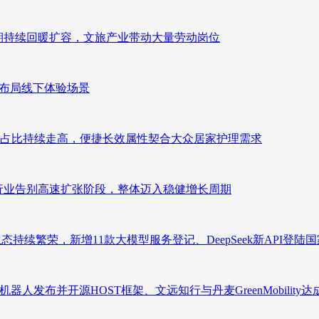
业长期持续回暖扩容，文旅产业带动大量劳动岗位
速布局线下体验场景
占比持续走高，便捷长效属性契合大众居家护理需求
析：行业告别高速扩张阶段，整体迈入稳健增长周期
态持续繁荣，新增11款大模型服务登记、DeepSeek新API登陆
人发布并开源HOST框架、文远知行与丹麦GreenMobility