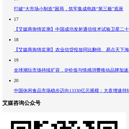
打破“大市场小制造”困局，筑牢集成电路“第三极”底座
17
【艾媒商舆情监测】中国成功发射通信技术试验卫星二十
18
【艾媒商舆情监测】农业信贷投放同比翻倍、易点天下海
19
全球潮玩市场持续扩容，IP价值与情感消费推动品牌加
20
中国休闲食品市场稳步迈向13330亿元规模：大盘增速
艾媒咨询公众号