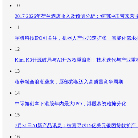
10
2017-2026年荷兰酒店收入及预测分析：短期冲击带
11
宇树科技IPO引关注，机器人产业加速扩张，智能化需求
12
Kimi K3开源破局与AI开放权重浪潮：技术迭代与产业
13
妆养融合浪潮袭来，唇部彩妆迈入高质量竞争周期
14
中际旭创拿下港股年内最大IPO，港股募资难掩分化
15
7月31日AI新产品讯息：技嘉寻求15亿美元银团贷款扩产、重
16