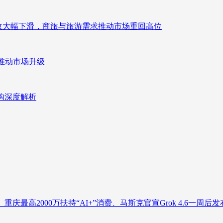
来营收大幅下滑，商旅与旅游需求推动市场重回高位
推动市场升级
重构深度解析
庆最高2000万扶持“AI+”消费、马斯克官宣Grok 4.6一周后发