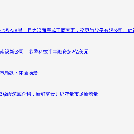
七号A/B星、月之暗面完成工商变更，变更为股份有限公司、健
南设新公司、芯擎科技半年融资超2亿美元
速布局线下体验场景
持续放缓筑底企稳，新鲜零食开辟存量市场新增量