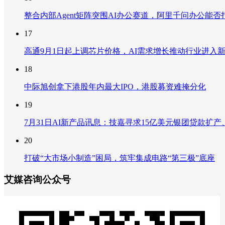
整合内部Agent矩阵突围AI办公赛道，阿里千问办公能
17
高通9月1日起上调芯片价格，AI需求增长推动行业进入
18
中际旭创拿下港股年内最大IPO，港股募资难掩分化
19
7月31日AI新产品讯息：技嘉寻求15亿美元银团贷款扩产、重
20
打破“大市场小制造”困局，筑牢集成电路“第三极”底座
艾媒咨询公众号