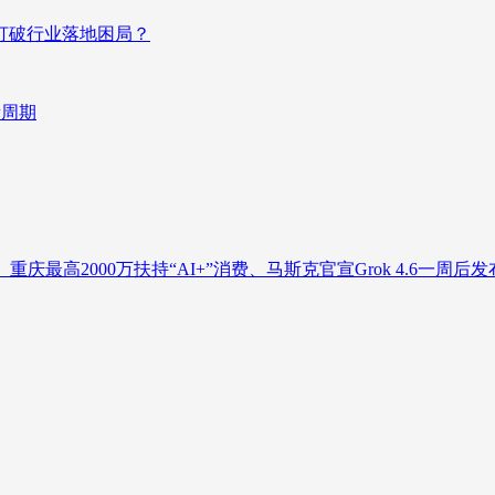
否打破行业落地困局？
新周期
庆最高2000万扶持“AI+”消费、马斯克官宣Grok 4.6一周后发