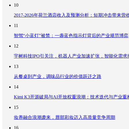
10
2017-2026年荷兰酒店收入及预测分析：短期冲击带
11
智驾“小蓝灯”被禁：一盏蓝色指示灯背后的产业规范博弈
12
宇树科技IPO引关注，机器人产业加速扩张，智能化需求
13
从餐桌到产业，调味品行业的价值跃迁之路
14
Kimi K3开源破局与AI开放权重浪潮：技术迭代与产业
15
妆养融合浪潮袭来，唇部彩妆迈入高质量竞争周期
16