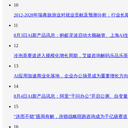
10
2012-2028年瑞典旅游业对就业贡献及预测分析：行
11
8月3日AI新产品讯息：蚂蚁灵波启动大额融资、上海AI生
12
冷泡茶赛道进入规模化增长周期，艾媒咨询解码乐品乐茶
13
AI应用加速商业化落地，企业办公场景成为重要增长方
14
8月4日AI新产品讯息：阿里“千问办公”开启公测、自变量机器
15
“连而不锁”困局有解，连锁战略陪跑咨询成为千亿级赛道
16