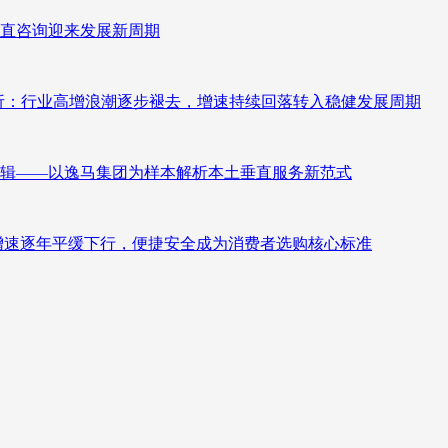
直咨询迎来发展新周期
测分析：行业高增浪潮逐步褪去，增速持续回落转入稳健发展周期
辑——以逸马集团为样本解析本土垂直服务新范式
褪去增速逐年平缓下行，便捷安全成为消费者选购核心标准