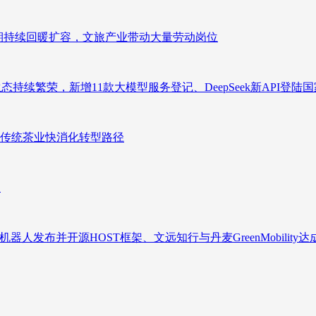
业长期持续回暖扩容，文旅产业带动大量劳动岗位
态持续繁荣，新增11款大模型服务登记、DeepSeek新API登陆
传统茶业快消化转型路径
向
人发布并开源HOST框架、文远知行与丹麦GreenMobility