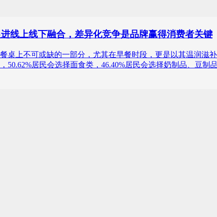
展促进线上线下融合，差异化竞争是品牌赢得消费者关键
上不可或缺的一部分，尤其在早餐时段，更是以其温润滋补、易于消化的
0.62%居民会选择面食类，46.40%居民会选择奶制品、豆制品类