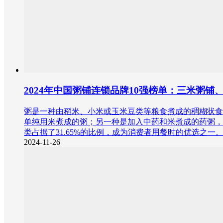
2024年中国粥铺连锁品牌10强榜单：三米粥
粥是一种由稻米、小米或玉米豆类等粮食煮成的稠糊状食物
单纯用米煮成的粥；另一种是加入中药和米煮成的药粥，因其药
类占据了31.65%的比例，成为消费者用餐时的优选之一
2024-11-26