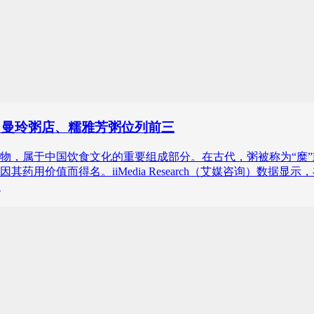
铺、曼玲粥店、糯雅芳粥位列前三
，属于中国饮食文化的重要组成部分。在古代，粥被称为“糜”或
用价值而得名。iiMedia Research（艾媒咨询）数据显
。