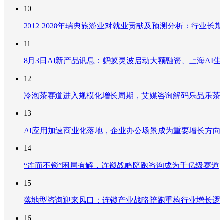
10
2012-2028年瑞典旅游业对就业贡献及预测分析：行
11
8月3日AI新产品讯息：蚂蚁灵波启动大额融资、上海AI生
12
冷泡茶赛道进入规模化增长周期，艾媒咨询解码乐品乐茶
13
AI应用加速商业化落地，企业办公场景成为重要增长方
14
“连而不锁”困局有解，连锁战略陪跑咨询成为千亿级赛道
15
落地型咨询迎来风口：连锁产业战略陪跑重构行业增长逻
16