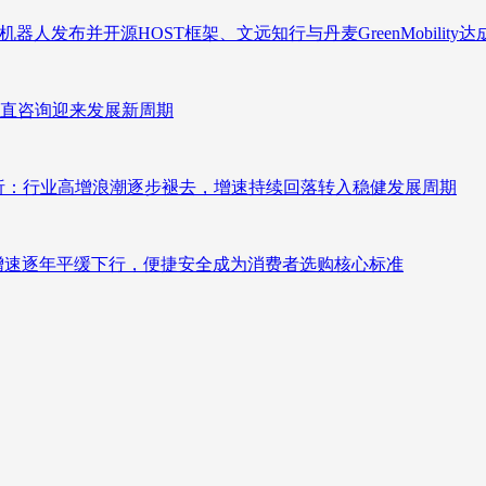
人发布并开源HOST框架、文远知行与丹麦GreenMobility
直咨询迎来发展新周期
测分析：行业高增浪潮逐步褪去，增速持续回落转入稳健发展周期
褪去增速逐年平缓下行，便捷安全成为消费者选购核心标准