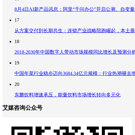
8月4日AI新产品讯息：阿里“千问办公”开启公测、自变量机器
17
从方案交付到长期共生：连锁产业战略陪跑崛起，本土垂
18
2018-2030年中国数字人带动市场规模同比增长及预
19
中国年菜行业稳步迈向3684.34亿元规模：行业热潮
20
东鹏饮料增速承压，能量饮料市场增长转向多元化
艾媒咨询公众号