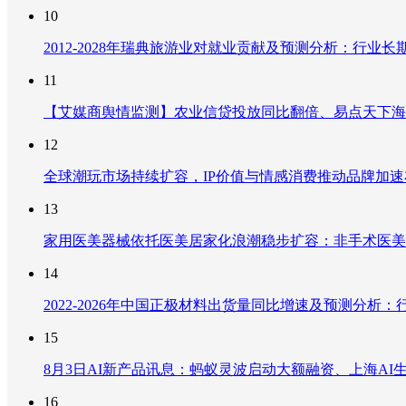
10
2012-2028年瑞典旅游业对就业贡献及预测分析：行
11
【艾媒商舆情监测】农业信贷投放同比翻倍、易点天下海
12
全球潮玩市场持续扩容，IP价值与情感消费推动品牌加
13
家用医美器械依托医美居家化浪潮稳步扩容：非手术医美
14
2022-2026年中国正极材料出货量同比增速及预测分
15
8月3日AI新产品讯息：蚂蚁灵波启动大额融资、上海AI生
16