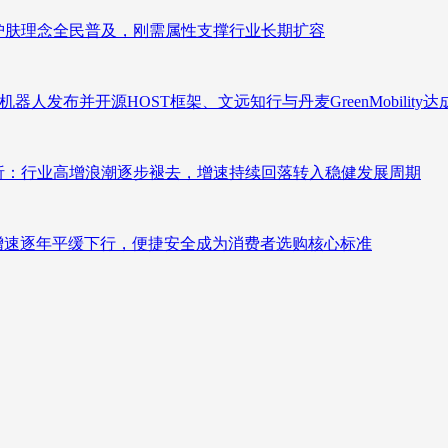
析：护肤理念全民普及，刚需属性支撑行业长期扩容
人发布并开源HOST框架、文远知行与丹麦GreenMobility
测分析：行业高增浪潮逐步褪去，增速持续回落转入稳健发展周期
褪去增速逐年平缓下行，便捷安全成为消费者选购核心标准