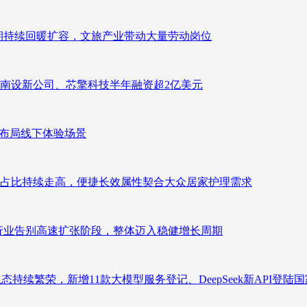
业长期持续回暖扩容，文旅产业带动大量劳动岗位
南设新公司、芯擎科技半年融资超2亿美元
速布局线下体验场景
占比持续走高，便捷长效属性契合大众居家护理需求
析：行业告别高速扩张阶段，整体迈入稳健增长周期
态持续繁荣，新增11款大模型服务登记、DeepSeek新API登陆