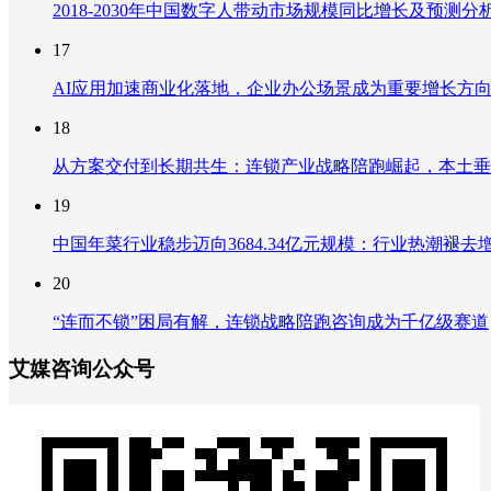
2018-2030年中国数字人带动市场规模同比增长及预
17
AI应用加速商业化落地，企业办公场景成为重要增长方
18
从方案交付到长期共生：连锁产业战略陪跑崛起，本土垂
19
中国年菜行业稳步迈向3684.34亿元规模：行业热潮
20
“连而不锁”困局有解，连锁战略陪跑咨询成为千亿级赛道
艾媒咨询公众号