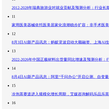
2012-2028年瑞典旅游业对就业贡献及预测分析：行
11
家用医美器械依托医美居家化浪潮稳步扩容：非手术医美
12
8月3日AI新产品讯息：蚂蚁灵波启动大额融资、上海AI生
13
2022-2026年中国正极材料出货量同比增速及预测分
14
8月4日AI新产品讯息：阿里“千问办公”开启公测、自变量机器
15
冷泡茶赛道进入规模化增长周期，艾媒咨询解码乐品乐茶
16