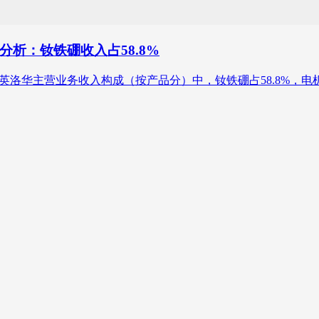
析：钕铁硼收入占58.8%
22年上半年英洛华主营业务收入构成（按产品分）中，钕铁硼占58.8%，