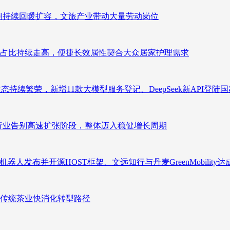
业长期持续回暖扩容，文旅产业带动大量劳动岗位
占比持续走高，便捷长效属性契合大众居家护理需求
态持续繁荣，新增11款大模型服务登记、DeepSeek新API登陆
析：行业告别高速扩张阶段，整体迈入稳健增长周期
人发布并开源HOST框架、文远知行与丹麦GreenMobility
传统茶业快消化转型路径