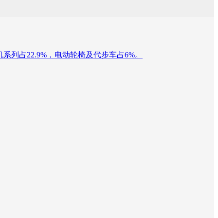
电机系列占22.9%，电动轮椅及代步车占6%。