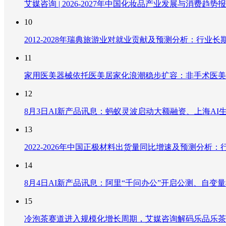
艾媒咨询 | 2026-2027年中国化妆品产业发展与消费趋势
10
2012-2028年瑞典旅游业对就业贡献及预测分析：行
11
家用医美器械依托医美居家化浪潮稳步扩容：非手术医美
12
8月3日AI新产品讯息：蚂蚁灵波启动大额融资、上海AI生
13
2022-2026年中国正极材料出货量同比增速及预测分
14
8月4日AI新产品讯息：阿里“千问办公”开启公测、自变量机器
15
冷泡茶赛道进入规模化增长周期，艾媒咨询解码乐品乐茶