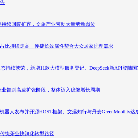
报告
业长期持续回暖扩容，文旅产业带动大量劳动岗位
占比持续走高，便捷长效属性契合大众居家护理需求
态持续繁荣，新增11款大模型服务登记、DeepSeek新API登陆
析：行业告别高速扩张阶段，整体迈入稳健增长周期
人发布并开源HOST框架、文远知行与丹麦GreenMobility
传统茶业快消化转型路径