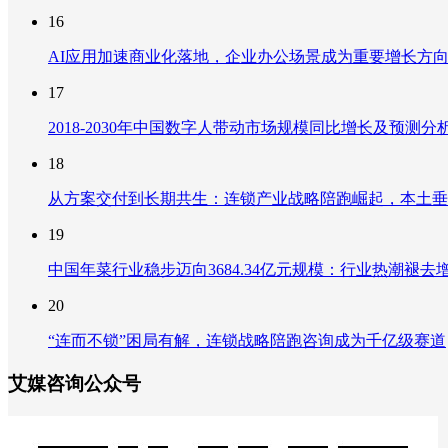
16
AI应用加速商业化落地，企业办公场景成为重要增长方
17
2018-2030年中国数字人带动市场规模同比增长及预
18
从方案交付到长期共生：连锁产业战略陪跑崛起，本土垂
19
中国年菜行业稳步迈向3684.34亿元规模：行业热潮
20
“连而不锁”困局有解，连锁战略陪跑咨询成为千亿级赛道
艾媒咨询公众号