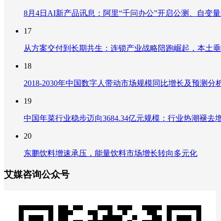
8月4日AI新产品讯息：阿里“千问办公”开启公测、自变量机器
17
从方案交付到长期共生：连锁产业战略陪跑崛起，本土垂
18
2018-2030年中国数字人带动市场规模同比增长及预
19
中国年菜行业稳步迈向3684.34亿元规模：行业热潮
20
东鹏饮料增速承压，能量饮料市场增长转向多元化
艾媒咨询公众号