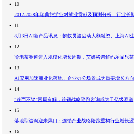
10
2012-2028年瑞典旅游业对就业贡献及预测分析：行
11
8月3日AI新产品讯息：蚂蚁灵波启动大额融资、上海AI生
12
冷泡茶赛道进入规模化增长周期，艾媒咨询解码乐品乐茶
13
AI应用加速商业化落地，企业办公场景成为重要增长方
14
“连而不锁”困局有解，连锁战略陪跑咨询成为千亿级赛道
15
落地型咨询迎来风口：连锁产业战略陪跑重构行业增长逻
16