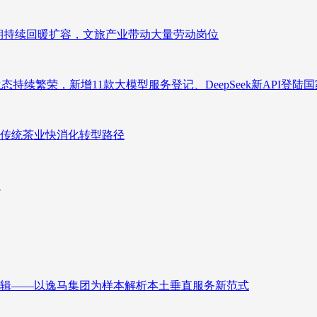
业长期持续回暖扩容，文旅产业带动大量劳动岗位
态持续繁荣，新增11款大模型服务登记、DeepSeek新API登陆
传统茶业快消化转型路径
向
辑——以逸马集团为样本解析本土垂直服务新范式