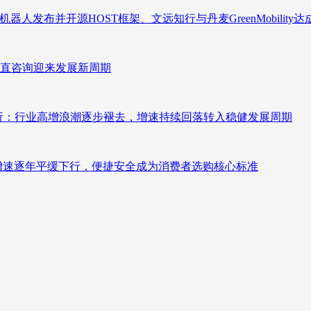
人发布并开源HOST框架、文远知行与丹麦GreenMobility
直咨询迎来发展新周期
测分析：行业高增浪潮逐步褪去，增速持续回落转入稳健发展周期
褪去增速逐年平缓下行，便捷安全成为消费者选购核心标准