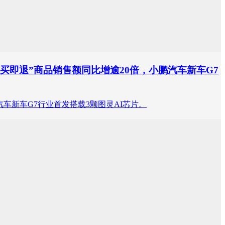
即买即退”商品销售额同比增逾20倍，小鹏汽车新车G7
鹏汽车新车G7行业首发搭载3颗图灵AI芯片。