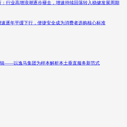
测分析：行业高增浪潮逐步褪去，增速持续回落转入稳健发展周期
褪去增速逐年平缓下行，便捷安全成为消费者选购核心标准
辑——以逸马集团为样本解析本土垂直服务新范式