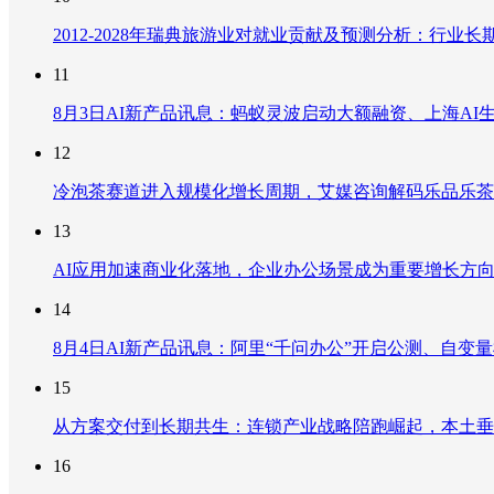
2012-2028年瑞典旅游业对就业贡献及预测分析：行
11
8月3日AI新产品讯息：蚂蚁灵波启动大额融资、上海AI生
12
冷泡茶赛道进入规模化增长周期，艾媒咨询解码乐品乐茶
13
AI应用加速商业化落地，企业办公场景成为重要增长方
14
8月4日AI新产品讯息：阿里“千问办公”开启公测、自变量机器
15
从方案交付到长期共生：连锁产业战略陪跑崛起，本土垂
16