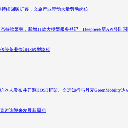
业长期持续回暖扩容，文旅产业带动大量劳动岗位
态持续繁荣，新增11款大模型服务登记、DeepSeek新API登陆
传统茶业快消化转型路径
向
人发布并开源HOST框架、文远知行与丹麦GreenMobility
直咨询迎来发展新周期