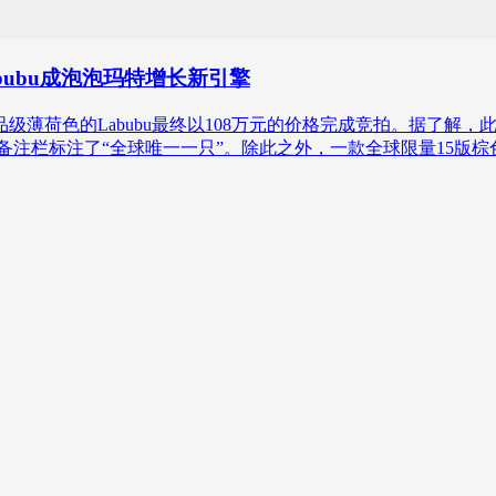
abubu成泡泡玛特增长新引擎
品级薄荷色的Labubu最终以108万元的价格完成竞拍。据了解，
，在备注栏标注了“全球唯一一只”。除此之外，一款全球限量15版棕色L