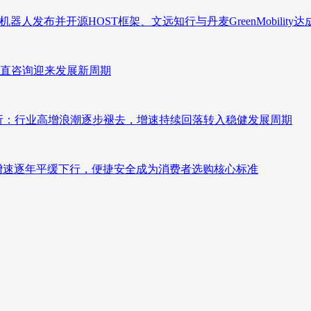
人发布并开源HOST框架、文远知行与丹麦GreenMobility
直咨询迎来发展新周期
测分析：行业高增浪潮逐步褪去，增速持续回落转入稳健发展周期
褪去增速逐年平缓下行，便捷安全成为消费者选购核心标准