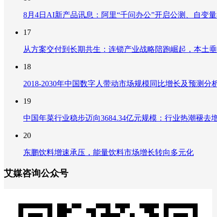
8月4日AI新产品讯息：阿里“千问办公”开启公测、自变量机器
17
从方案交付到长期共生：连锁产业战略陪跑崛起，本土垂
18
2018-2030年中国数字人带动市场规模同比增长及预
19
中国年菜行业稳步迈向3684.34亿元规模：行业热潮
20
东鹏饮料增速承压，能量饮料市场增长转向多元化
艾媒咨询公众号