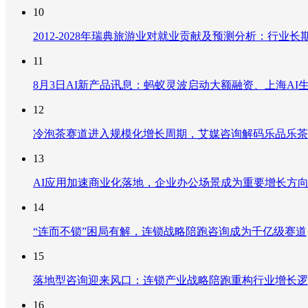
10
2012-2028年瑞典旅游业对就业贡献及预测分析：行
11
8月3日AI新产品讯息：蚂蚁灵波启动大额融资、上海AI生
12
冷泡茶赛道进入规模化增长周期，艾媒咨询解码乐品乐茶
13
AI应用加速商业化落地，企业办公场景成为重要增长方
14
“连而不锁”困局有解，连锁战略陪跑咨询成为千亿级赛道
15
落地型咨询迎来风口：连锁产业战略陪跑重构行业增长逻
16