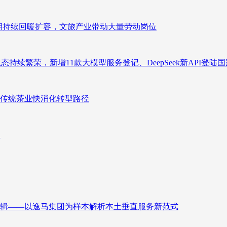
业长期持续回暖扩容，文旅产业带动大量劳动岗位
态持续繁荣，新增11款大模型服务登记、DeepSeek新API登陆
传统茶业快消化转型路径
向
辑——以逸马集团为样本解析本土垂直服务新范式