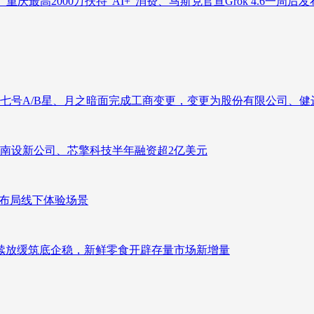
庆最高2000万扶持“AI+”消费、马斯克官宣Grok 4.6一周后发
七号A/B星、月之暗面完成工商变更，变更为股份有限公司、健
南设新公司、芯擎科技半年融资超2亿美元
速布局线下体验场景
持续放缓筑底企稳，新鲜零食开辟存量市场新增量