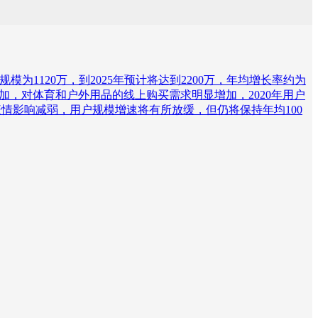
规模为1120万，到2025年预计将达到2200万，年均增长率约为
间增加，对体育和户外用品的线上购买需求明显增加，2020年用户
随着疫情影响减弱，用户规模增速将有所放缓，但仍将保持年均100