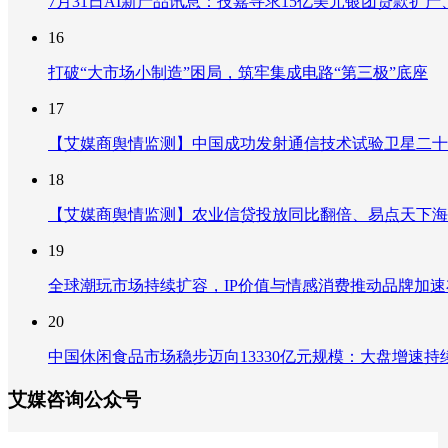
7月31日AI新产品讯息：技嘉寻求15亿美元银团贷款扩产、重
16
打破“大市场小制造”困局，筑牢集成电路“第三极”底座
17
【艾媒商舆情监测】中国成功发射通信技术试验卫星二十
18
【艾媒商舆情监测】农业信贷投放同比翻倍、易点天下海
19
全球潮玩市场持续扩容，IP价值与情感消费推动品牌加
20
中国休闲食品市场稳步迈向13330亿元规模：大盘增速
艾媒咨询公众号