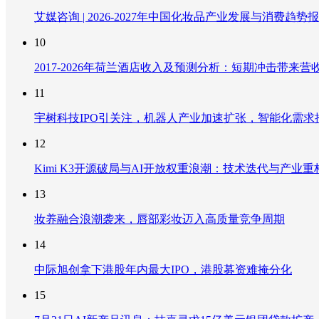
艾媒咨询 | 2026-2027年中国化妆品产业发展与消费趋势
10
2017-2026年荷兰酒店收入及预测分析：短期冲击带
11
宇树科技IPO引关注，机器人产业加速扩张，智能化需求
12
Kimi K3开源破局与AI开放权重浪潮：技术迭代与产业
13
妆养融合浪潮袭来，唇部彩妆迈入高质量竞争周期
14
中际旭创拿下港股年内最大IPO，港股募资难掩分化
15