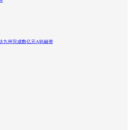
布
达九州完成数亿元A轮融资