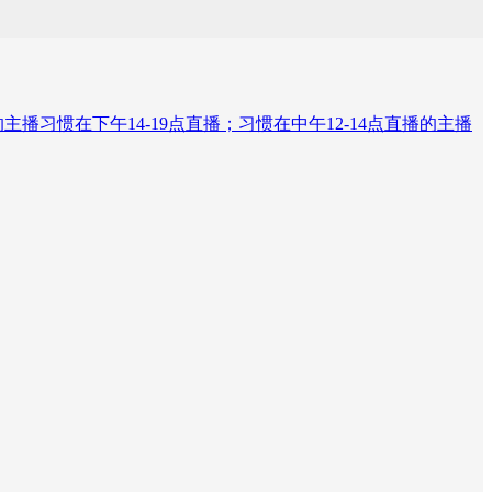
的主播习惯在下午14-19点直播；习惯在中午12-14点直播的主播