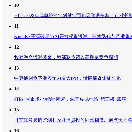
10
2012-2028年瑞典旅游业对就业贡献及预测分析：行
11
Kimi K3开源破局与AI开放权重浪潮：技术迭代与产业
12
妆养融合浪潮袭来，唇部彩妆迈入高质量竞争周期
13
中际旭创拿下港股年内最大IPO，港股募资难掩分化
14
打破“大市场小制造”困局，筑牢集成电路“第三极”底座
15
【艾媒商舆情监测】农业信贷投放同比翻倍、易点天下海
16