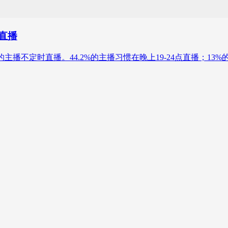
直播
主播不定时直播。44.2%的主播习惯在晚上19-24点直播；13%