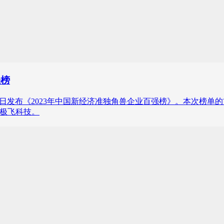
强榜
媒金榜）近日发布《2023年中国新经济准独角兽企业百强榜》。本次榜单
、极飞科技。