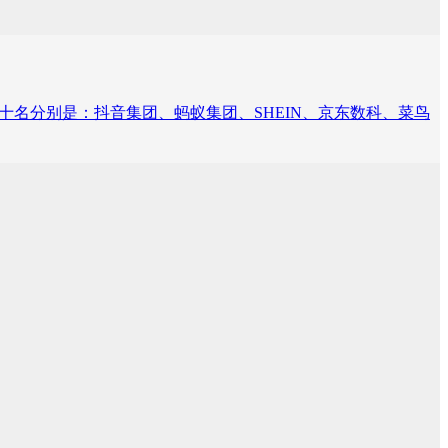
单的前十名分别是：抖音集团、蚂蚁集团、SHEIN、京东数科、菜鸟