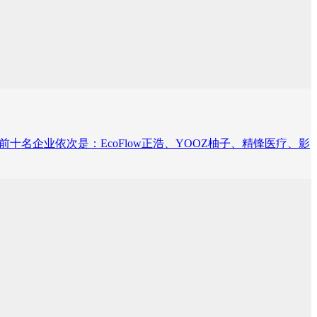
的前十名企业依次是：EcoFlow正浩、YOOZ柚子、精锋医疗、影