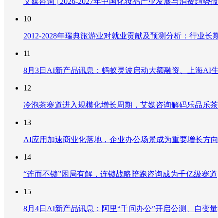
艾媒咨询 | 2026-2027年中国化妆品产业发展与消费趋势
10
2012-2028年瑞典旅游业对就业贡献及预测分析：行
11
8月3日AI新产品讯息：蚂蚁灵波启动大额融资、上海AI生
12
冷泡茶赛道进入规模化增长周期，艾媒咨询解码乐品乐茶
13
AI应用加速商业化落地，企业办公场景成为重要增长方
14
“连而不锁”困局有解，连锁战略陪跑咨询成为千亿级赛道
15
8月4日AI新产品讯息：阿里“千问办公”开启公测、自变量机器