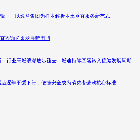
辑——以逸马集团为样本解析本土垂直服务新范式
直咨询迎来发展新周期
测分析：行业高增浪潮逐步褪去，增速持续回落转入稳健发展周期
褪去增速逐年平缓下行，便捷安全成为消费者选购核心标准