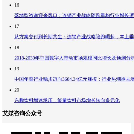
16
落地型咨询迎来风口：连锁产业战略陪跑重构行业增长逻
17
从方案交付到长期共生：连锁产业战略陪跑崛起，本土垂
18
2018-2030年中国数字人带动市场规模同比增长及预
19
中国年菜行业稳步迈向3684.34亿元规模：行业热潮
20
东鹏饮料增速承压，能量饮料市场增长转向多元化
艾媒咨询公众号