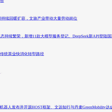
报告
业长期持续回暖扩容，文旅产业带动大量劳动岗位
态持续繁荣，新增11款大模型服务登记、DeepSeek新API登陆
传统茶业快消化转型路径
向
人发布并开源HOST框架、文远知行与丹麦GreenMobility