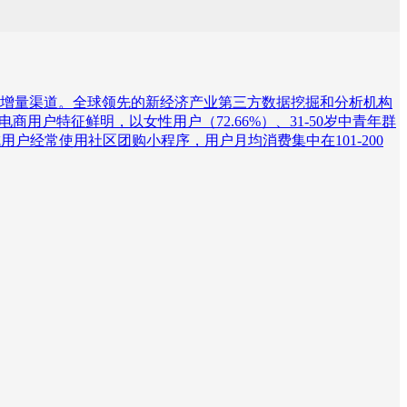
增量渠道。全球领先的新经济产业第三方数据挖掘和分析机构
电商用户特征鲜明，以女性用户（72.66%）、31-50岁中青年群
户经常使用社区团购小程序，用户月均消费集中在101-200