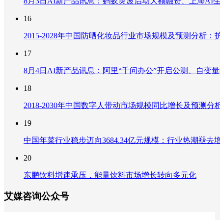
8月3日AI新产品讯息：蚂蚁灵波启动大额融资、上海AI生
16
2015-2028年中国防晒化妆品行业市场规模及预测分
17
8月4日AI新产品讯息：阿里“千问办公”开启公测、自变量机器
18
2018-2030年中国数字人带动市场规模同比增长及预
19
中国年菜行业稳步迈向3684.34亿元规模：行业热潮
20
东鹏饮料增速承压，能量饮料市场增长转向多元化
艾媒咨询公众号