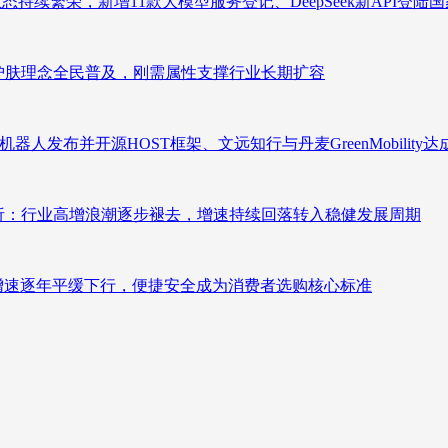
态持续繁荣，新增11款大模型服务登记、DeepSeek新API登陆
析：护肤理念全民普及，刚需属性支撑行业长期扩容
人发布并开源HOST框架、文远知行与丹麦GreenMobility
测分析：行业高增浪潮逐步褪去，增速持续回落转入稳健发展周期
褪去增速逐年平缓下行，便捷安全成为消费者选购核心标准