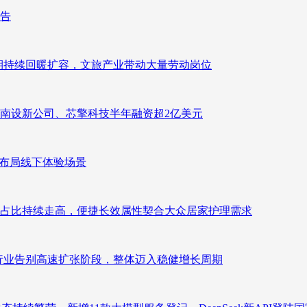
报告
业长期持续回暖扩容，文旅产业带动大量劳动岗位
南设新公司、芯擎科技半年融资超2亿美元
速布局线下体验场景
占比持续走高，便捷长效属性契合大众居家护理需求
析：行业告别高速扩张阶段，整体迈入稳健增长周期