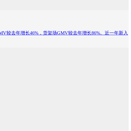
V较去年增长46%，货架场GMV较去年增长86%。近一年新入