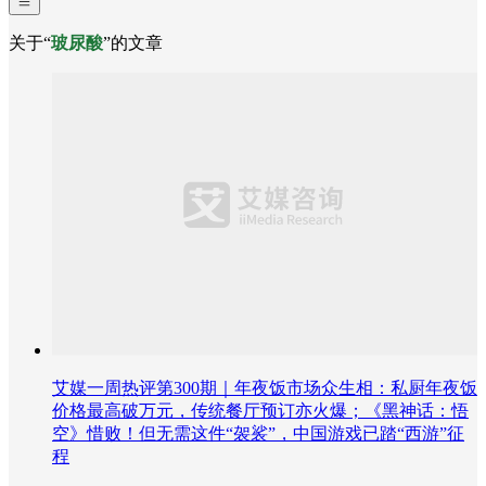
关于“
玻尿酸
”的文章
艾媒一周热评第300期｜年夜饭市场众生相：私厨年夜饭
价格最高破万元，传统餐厅预订亦火爆；《黑神话：悟
空》惜败！但无需这件“袈裟”，中国游戏已踏“西游”征
程