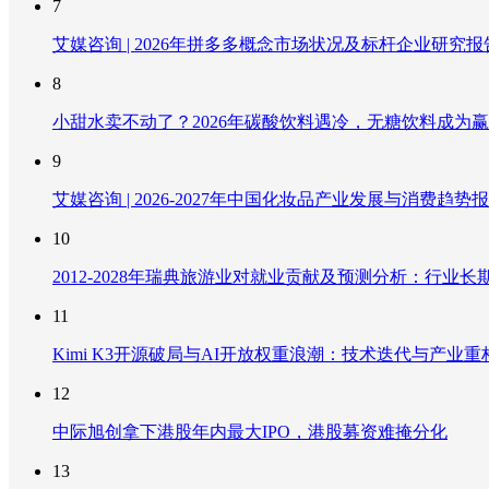
7
艾媒咨询 | 2026年拼多多概念市场状况及标杆企业研究报
8
小甜水卖不动了？2026年碳酸饮料遇冷，无糖饮料成为
9
艾媒咨询 | 2026-2027年中国化妆品产业发展与消费趋势
10
2012-2028年瑞典旅游业对就业贡献及预测分析：行
11
Kimi K3开源破局与AI开放权重浪潮：技术迭代与产业
12
中际旭创拿下港股年内最大IPO，港股募资难掩分化
13