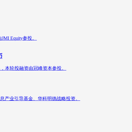
I Equity参投。
币
了解，本轮投融资由冠峰资本参投。
息产业引导基金、华科明德战略投资。