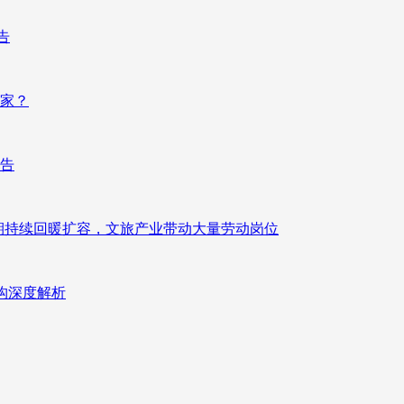
告
赢家？
报告
业长期持续回暖扩容，文旅产业带动大量劳动岗位
重构深度解析