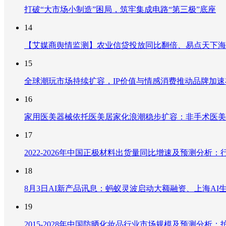
打破“大市场小制造”困局，筑牢集成电路“第三极”底座
14
【艾媒商舆情监测】农业信贷投放同比翻倍、易点天下海
15
全球潮玩市场持续扩容，IP价值与情感消费推动品牌加
16
家用医美器械依托医美居家化浪潮稳步扩容：非手术医美
17
2022-2026年中国正极材料出货量同比增速及预测分
18
8月3日AI新产品讯息：蚂蚁灵波启动大额融资、上海AI生
19
2015-2028年中国防晒化妆品行业市场规模及预测分