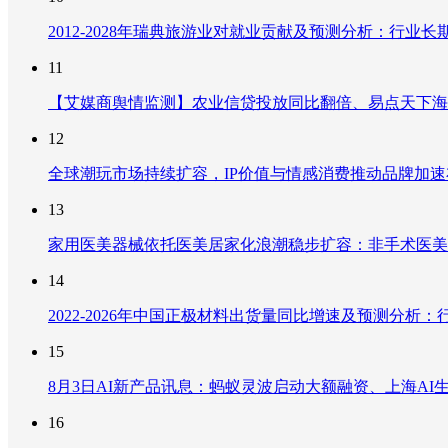
2012-2028年瑞典旅游业对就业贡献及预测分析：行
11
【艾媒商舆情监测】农业信贷投放同比翻倍、易点天下海
12
全球潮玩市场持续扩容，IP价值与情感消费推动品牌加
13
家用医美器械依托医美居家化浪潮稳步扩容：非手术医美
14
2022-2026年中国正极材料出货量同比增速及预测分
15
8月3日AI新产品讯息：蚂蚁灵波启动大额融资、上海AI生
16