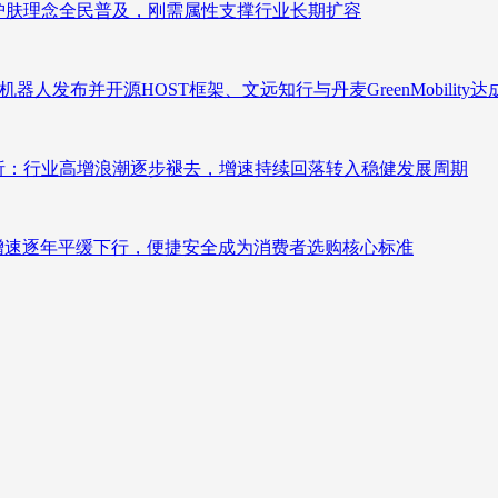
析：护肤理念全民普及，刚需属性支撑行业长期扩容
人发布并开源HOST框架、文远知行与丹麦GreenMobility
测分析：行业高增浪潮逐步褪去，增速持续回落转入稳健发展周期
褪去增速逐年平缓下行，便捷安全成为消费者选购核心标准