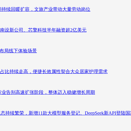
业长期持续回暖扩容，文旅产业带动大量劳动岗位
南设新公司、芯擎科技半年融资超2亿美元
速布局线下体验场景
占比持续走高，便捷长效属性契合大众居家护理需求
析：行业告别高速扩张阶段，整体迈入稳健增长周期
态持续繁荣，新增11款大模型服务登记、DeepSeek新API登陆