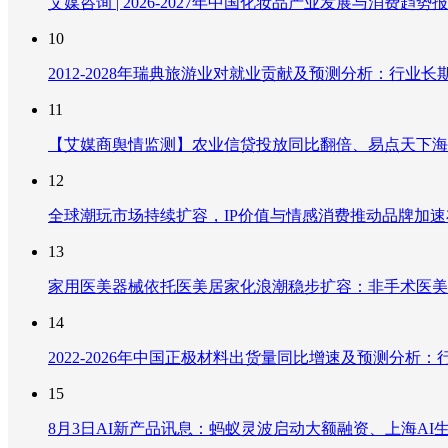
艾媒咨询 | 2026-2027年中国化妆品产业发展与消费趋势
10
2012-2028年瑞典旅游业对就业贡献及预测分析：行
11
【艾媒商舆情监测】农业信贷投放同比翻倍、易点天下海
12
全球潮玩市场持续扩容，IP价值与情感消费推动品牌加
13
家用医美器械依托医美居家化浪潮稳步扩容：非手术医美
14
2022-2026年中国正极材料出货量同比增速及预测分
15
8月3日AI新产品讯息：蚂蚁灵波启动大额融资、上海AI生