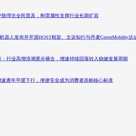
析：护肤理念全民普及，刚需属性支撑行业长期扩容
人发布并开源HOST框架、文远知行与丹麦GreenMobility
测分析：行业高增浪潮逐步褪去，增速持续回落转入稳健发展周期
褪去增速逐年平缓下行，便捷安全成为消费者选购核心标准