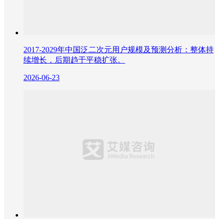
2017-2029年中国泛二次元用户规模及预测分析：整体持
续增长，后期趋于平稳扩张。
2026-06-23