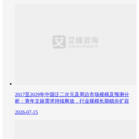
2017至2029年中国泛二次元及周边市场规模及预测分
析：青年文娱需求持续释放，行业规模长期稳步扩容
2026-07-15