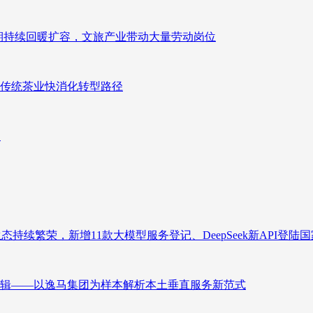
业长期持续回暖扩容，文旅产业带动大量劳动岗位
传统茶业快消化转型路径
向
态持续繁荣，新增11款大模型服务登记、DeepSeek新API登陆
辑——以逸马集团为样本解析本土垂直服务新范式