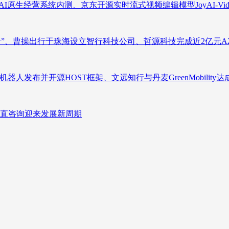
原生经营系统内测、京东开源实时流式视频编辑模型JoyAI-Video-
者”、曹操出行于珠海设立智行科技公司、哲源科技完成近2亿元A
人发布并开源HOST框架、文远知行与丹麦GreenMobility
直咨询迎来发展新周期