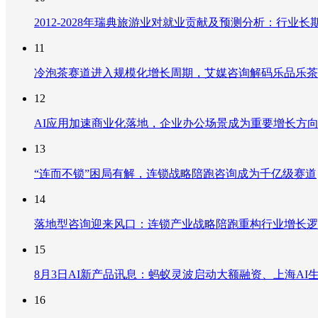
2012-2028年瑞典旅游业对就业贡献及预测分析：行
11
冷泡茶赛道进入规模化增长周期，艾媒咨询解码乐品乐茶
12
AI应用加速商业化落地，企业办公场景成为重要增长方
13
“连而不锁”困局有解，连锁战略陪跑咨询成为千亿级赛道
14
落地型咨询迎来风口：连锁产业战略陪跑重构行业增长逻
15
8月3日AI新产品讯息：蚂蚁灵波启动大额融资、上海AI生
16