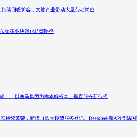
业长期持续回暖扩容，文旅产业带动大量劳动岗位
传统茶业快消化转型路径
向
辑——以逸马集团为样本解析本土垂直服务新范式
态持续繁荣，新增11款大模型服务登记、DeepSeek新API登陆