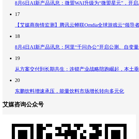
8月6日AI新产品讯息：微盟WAI升级为“微盟星元”，开启AI
17
【艾媒商舆情监测】腾讯云蝉联Omdia全球游戏云“领导
18
8月4日AI新产品讯息：阿里“千问办公”开启公测、自变量机器
19
从方案交付到长期共生：连锁产业战略陪跑崛起，本土垂
20
东鹏饮料增速承压，能量饮料市场增长转向多元化
艾媒咨询公众号