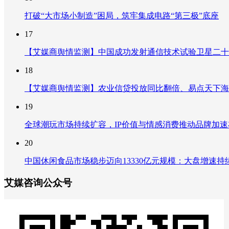
打破“大市场小制造”困局，筑牢集成电路“第三极”底座
17
【艾媒商舆情监测】中国成功发射通信技术试验卫星二十
18
【艾媒商舆情监测】农业信贷投放同比翻倍、易点天下海
19
全球潮玩市场持续扩容，IP价值与情感消费推动品牌加
20
中国休闲食品市场稳步迈向13330亿元规模：大盘增速
艾媒咨询公众号