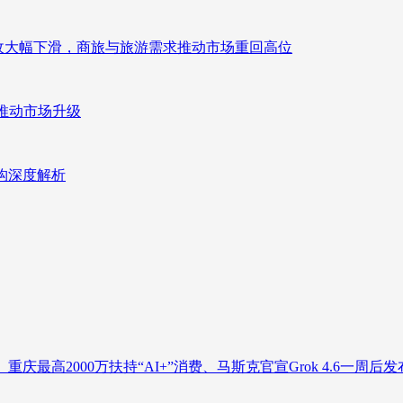
来营收大幅下滑，商旅与旅游需求推动市场重回高位
推动市场升级
重构深度解析
庆最高2000万扶持“AI+”消费、马斯克官宣Grok 4.6一周后发