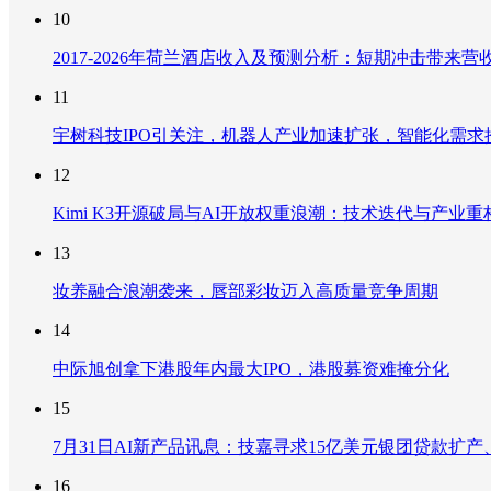
10
2017-2026年荷兰酒店收入及预测分析：短期冲击带
11
宇树科技IPO引关注，机器人产业加速扩张，智能化需求
12
Kimi K3开源破局与AI开放权重浪潮：技术迭代与产业
13
妆养融合浪潮袭来，唇部彩妆迈入高质量竞争周期
14
中际旭创拿下港股年内最大IPO，港股募资难掩分化
15
7月31日AI新产品讯息：技嘉寻求15亿美元银团贷款扩产、重
16