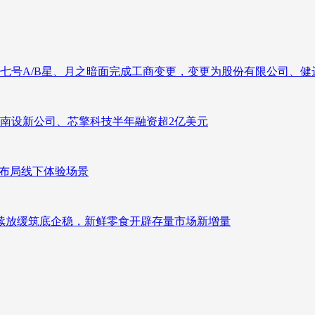
七号A/B星、月之暗面完成工商变更，变更为股份有限公司、健
南设新公司、芯擎科技半年融资超2亿美元
速布局线下体验场景
持续放缓筑底企稳，新鲜零食开辟存量市场新增量