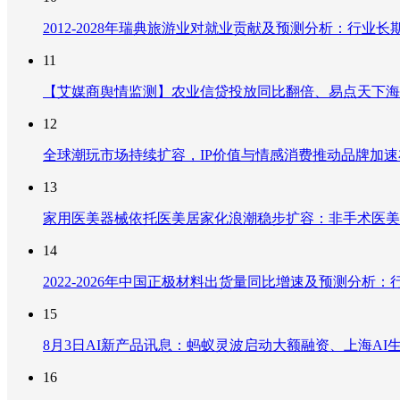
2012-2028年瑞典旅游业对就业贡献及预测分析：行
11
【艾媒商舆情监测】农业信贷投放同比翻倍、易点天下海
12
全球潮玩市场持续扩容，IP价值与情感消费推动品牌加
13
家用医美器械依托医美居家化浪潮稳步扩容：非手术医美
14
2022-2026年中国正极材料出货量同比增速及预测分
15
8月3日AI新产品讯息：蚂蚁灵波启动大额融资、上海AI生
16