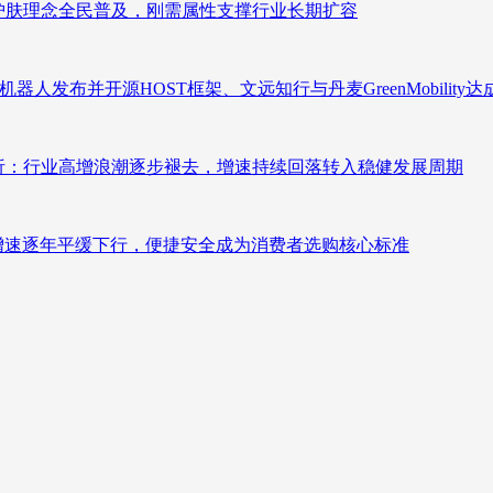
析：护肤理念全民普及，刚需属性支撑行业长期扩容
人发布并开源HOST框架、文远知行与丹麦GreenMobility
测分析：行业高增浪潮逐步褪去，增速持续回落转入稳健发展周期
褪去增速逐年平缓下行，便捷安全成为消费者选购核心标准