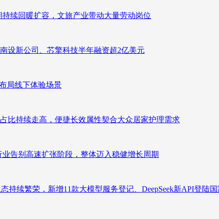
业长期持续回暖扩容，文旅产业带动大量劳动岗位
南设新公司、芯擎科技半年融资超2亿美元
速布局线下体验场景
占比持续走高，便捷长效属性契合大众居家护理需求
析：行业告别高速扩张阶段，整体迈入稳健增长周期
态持续繁荣，新增11款大模型服务登记、DeepSeek新API登陆