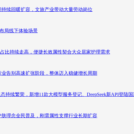
业长期持续回暖扩容，文旅产业带动大量劳动岗位
速布局线下体验场景
占比持续走高，便捷长效属性契合大众居家护理需求
析：行业告别高速扩张阶段，整体迈入稳健增长周期
态持续繁荣，新增11款大模型服务登记、DeepSeek新API登陆
析：护肤理念全民普及，刚需属性支撑行业长期扩容