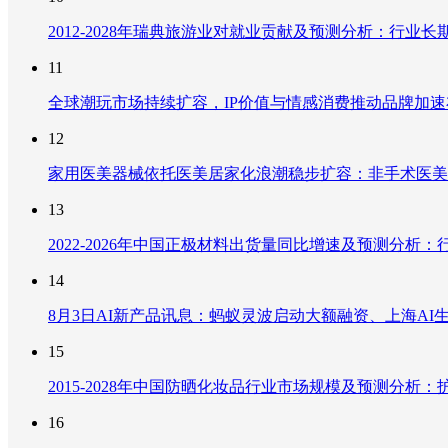
2012-2028年瑞典旅游业对就业贡献及预测分析：行
11
全球潮玩市场持续扩容，IP价值与情感消费推动品牌加
12
家用医美器械依托医美居家化浪潮稳步扩容：非手术医美
13
2022-2026年中国正极材料出货量同比增速及预测分
14
8月3日AI新产品讯息：蚂蚁灵波启动大额融资、上海AI生
15
2015-2028年中国防晒化妆品行业市场规模及预测分
16