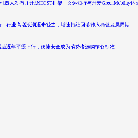
人发布并开源HOST框架、文远知行与丹麦GreenMobility
测分析：行业高增浪潮逐步褪去，增速持续回落转入稳健发展周期
褪去增速逐年平缓下行，便捷安全成为消费者选购核心标准
向