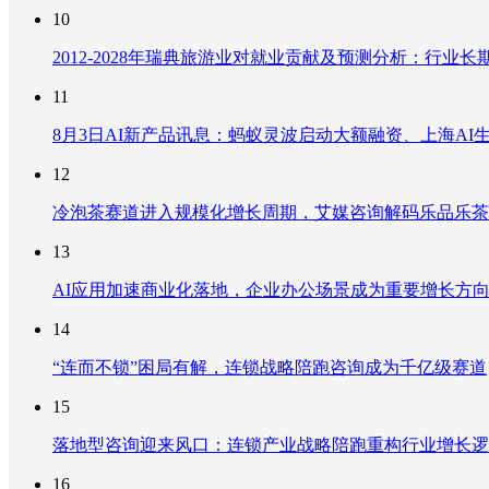
10
2012-2028年瑞典旅游业对就业贡献及预测分析：行
11
8月3日AI新产品讯息：蚂蚁灵波启动大额融资、上海AI生
12
冷泡茶赛道进入规模化增长周期，艾媒咨询解码乐品乐茶
13
AI应用加速商业化落地，企业办公场景成为重要增长方
14
“连而不锁”困局有解，连锁战略陪跑咨询成为千亿级赛道
15
落地型咨询迎来风口：连锁产业战略陪跑重构行业增长逻
16