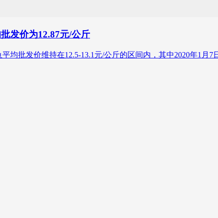
发价为12.87元/公斤
鱼平均批发价维持在12.5-13.1元/公斤的区间内，其中2020年1月