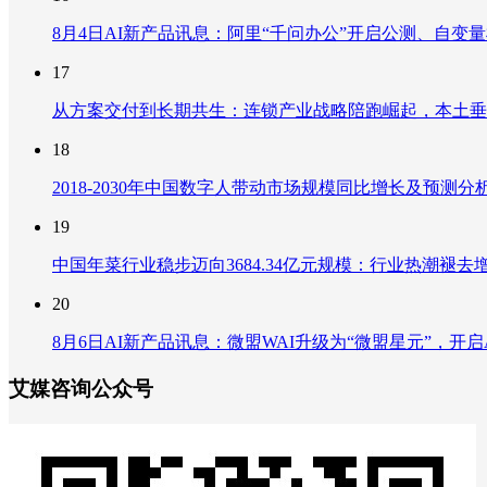
8月4日AI新产品讯息：阿里“千问办公”开启公测、自变量机器
17
从方案交付到长期共生：连锁产业战略陪跑崛起，本土垂
18
2018-2030年中国数字人带动市场规模同比增长及预
19
中国年菜行业稳步迈向3684.34亿元规模：行业热潮
20
8月6日AI新产品讯息：微盟WAI升级为“微盟星元”，开启AI
艾媒咨询公众号