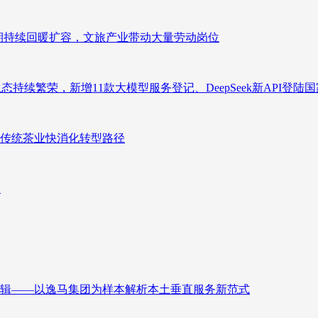
业长期持续回暖扩容，文旅产业带动大量劳动岗位
态持续繁荣，新增11款大模型服务登记、DeepSeek新API登陆
传统茶业快消化转型路径
向
辑——以逸马集团为样本解析本土垂直服务新范式