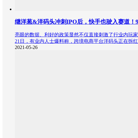
继洋葱&洋码头冲刺IPO后，快手也驶入赛道！
亮眼的数据、利好的政策显然不仅直接刺激了行业内玩家向
21日，有业内人士爆料称，跨境电商平台洋码头正在拆红
2021-05-26