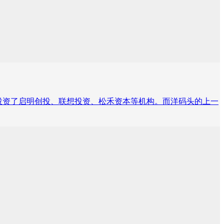
投资了启明创投、联想投资、松禾资本等机构。而洋码头的上一