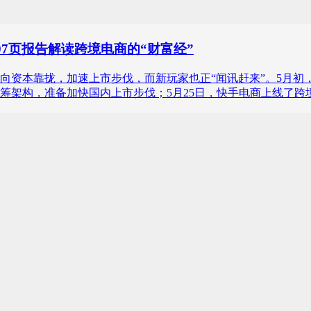
97页报告解读跨境电商的“财富经”
资本靠拢，加速上市步伐，而新玩家也正“闻讯赶来”。5月初，
筹架构，准备加快国内上市步伐；5月25日，快手电商上线了跨