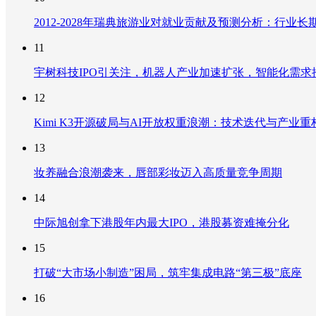
2012-2028年瑞典旅游业对就业贡献及预测分析：行
11
宇树科技IPO引关注，机器人产业加速扩张，智能化需求
12
Kimi K3开源破局与AI开放权重浪潮：技术迭代与产业
13
妆养融合浪潮袭来，唇部彩妆迈入高质量竞争周期
14
中际旭创拿下港股年内最大IPO，港股募资难掩分化
15
打破“大市场小制造”困局，筑牢集成电路“第三极”底座
16