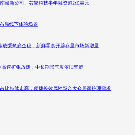
南设新公司、芯擎科技半年融资超2亿美元
速布局线下体验场景
持续放缓筑底企稳，新鲜零食开辟存量市场新增量
：行业高速扩张放缓，中长期景气度依旧坚挺
占比持续走高，便捷长效属性契合大众居家护理需求