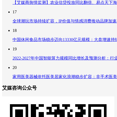
【艾媒商舆情监测】农业信贷投放同比翻倍、易点天下海
17
全球潮玩市场持续扩容，IP价值与情感消费推动品牌加
18
中国休闲食品市场稳步迈向13330亿元规模：大盘增速
19
2022-2027年中国智能算力规模同比增长及预测分析
20
家用医美器械依托医美居家化浪潮稳步扩容：非手术医美
艾媒咨询公众号