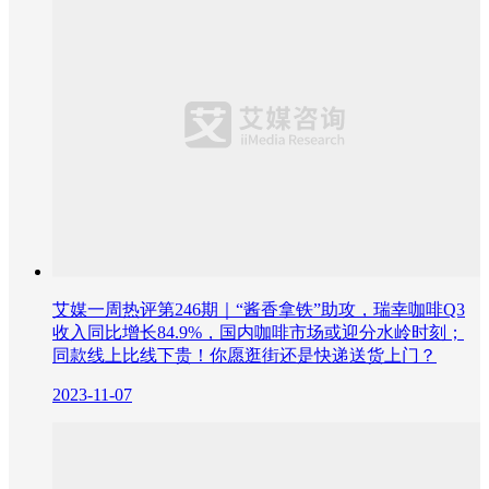
艾媒一周热评第246期｜“酱香拿铁”助攻，瑞幸咖啡Q3
收入同比增长84.9%，国内咖啡市场或迎分水岭时刻；
同款线上比线下贵！你愿逛街还是快递送货上门？
2023-11-07