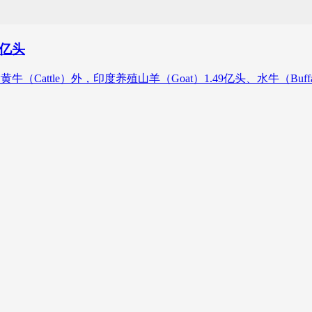
2亿头
除黄牛（Cattle）外，印度养殖山羊（Goat）1.49亿头、水牛（Bu