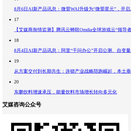
8月6日AI新产品讯息：微盟WAI升级为“微盟星元”，开启AI
17
【艾媒商舆情监测】腾讯云蝉联Omdia全球游戏云“领导
18
8月4日AI新产品讯息：阿里“千问办公”开启公测、自变量机器
19
从方案交付到长期共生：连锁产业战略陪跑崛起，本土垂
20
东鹏饮料增速承压，能量饮料市场增长转向多元化
艾媒咨询公众号