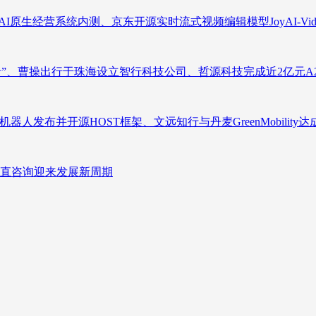
原生经营系统内测、京东开源实时流式视频编辑模型JoyAI-Video-
者”、曹操出行于珠海设立智行科技公司、哲源科技完成近2亿元A
人发布并开源HOST框架、文远知行与丹麦GreenMobility
直咨询迎来发展新周期