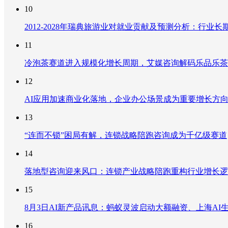
10
2012-2028年瑞典旅游业对就业贡献及预测分析：行
11
冷泡茶赛道进入规模化增长周期，艾媒咨询解码乐品乐茶
12
AI应用加速商业化落地，企业办公场景成为重要增长方
13
“连而不锁”困局有解，连锁战略陪跑咨询成为千亿级赛道
14
落地型咨询迎来风口：连锁产业战略陪跑重构行业增长逻
15
8月3日AI新产品讯息：蚂蚁灵波启动大额融资、上海AI生
16