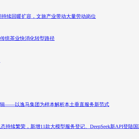
业长期持续回暖扩容，文旅产业带动大量劳动岗位
传统茶业快消化转型路径
向
辑——以逸马集团为样本解析本土垂直服务新范式
态持续繁荣，新增11款大模型服务登记、DeepSeek新API登陆