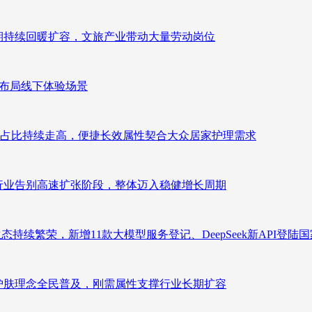
业长期持续回暖扩容，文旅产业带动大量劳动岗位
速布局线下体验场景
占比持续走高，便捷长效属性契合大众居家护理需求
析：行业告别高速扩张阶段，整体迈入稳健增长周期
态持续繁荣，新增11款大模型服务登记、DeepSeek新API登陆
析：护肤理念全民普及，刚需属性支撑行业长期扩容