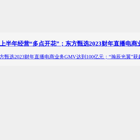
半年经营“多点开花”；东方甄选2023财年直播电商业
选2023财年直播电商业务GMV达到100亿元；“瀚辰光翼”获