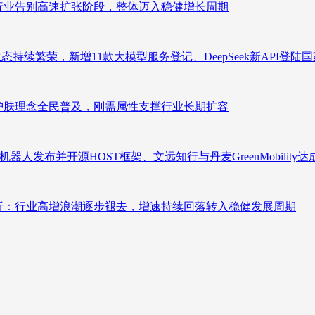
析：行业告别高速扩张阶段，整体迈入稳健增长周期
态持续繁荣，新增11款大模型服务登记、DeepSeek新API登陆
析：护肤理念全民普及，刚需属性支撑行业长期扩容
人发布并开源HOST框架、文远知行与丹麦GreenMobility
测分析：行业高增浪潮逐步褪去，增速持续回落转入稳健发展周期