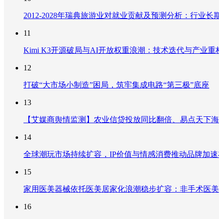
2012-2028年瑞典旅游业对就业贡献及预测分析：行
11
Kimi K3开源破局与AI开放权重浪潮：技术迭代与产业
12
打破“大市场小制造”困局，筑牢集成电路“第三极”底座
13
【艾媒商舆情监测】农业信贷投放同比翻倍、易点天下海
14
全球潮玩市场持续扩容，IP价值与情感消费推动品牌加
15
家用医美器械依托医美居家化浪潮稳步扩容：非手术医美
16