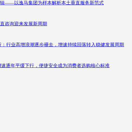
辑——以逸马集团为样本解析本土垂直服务新范式
直咨询迎来发展新周期
测分析：行业高增浪潮逐步褪去，增速持续回落转入稳健发展周期
褪去增速逐年平缓下行，便捷安全成为消费者选购核心标准