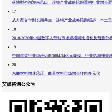
落地型咨询迎来风口：连锁产业战略陪跑重构行业增长逻
17
从方案交付到长期共生：连锁产业战略陪跑崛起，本土垂
18
2018-2030年中国数字人带动市场规模同比增长及预
19
中国年菜行业稳步迈向3684.34亿元规模：行业热潮
20
东鹏饮料增速承压，能量饮料市场增长转向多元化
艾媒咨询公众号