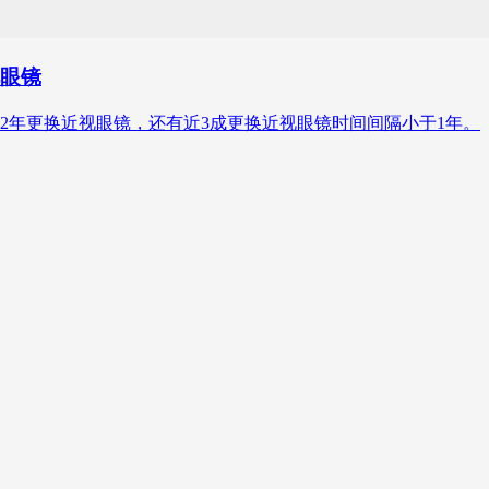
视眼镜
民中有4成每2年更换近视眼镜，还有近3成更换近视眼镜时间间隔小于1年。