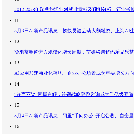
2012-2028年瑞典旅游业对就业贡献及预测分析：行
11
8月3日AI新产品讯息：蚂蚁灵波启动大额融资、上海AI生
12
冷泡茶赛道进入规模化增长周期，艾媒咨询解码乐品乐茶
13
AI应用加速商业化落地，企业办公场景成为重要增长方
14
“连而不锁”困局有解，连锁战略陪跑咨询成为千亿级赛道
15
8月4日AI新产品讯息：阿里“千问办公”开启公测、自变量机器
16