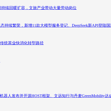
业长期持续回暖扩容，文旅产业带动大量劳动岗位
态持续繁荣，新增11款大模型服务登记、DeepSeek新API登陆
传统茶业快消化转型路径
向
人发布并开源HOST框架、文远知行与丹麦GreenMobility